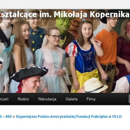
ólnokształcące im. Mikołaja
Częstochowie
czeń
Rodzic
Rekrutacja
Galeria
Filmy
0 × 960
w
Stypendysta Polsko-Amerykańskiej Fundacji Fulbrighta w VII LO