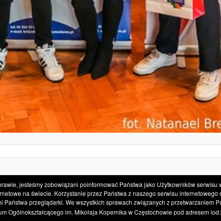
VII Liceum Ogólnokształcące im. Mikolaja Kopernika w Częstochowie
awie, jesteśmy zobowiązani poinformować Państwa jako Użytkowników serwisu www.
www.kopernik.czest.pl
internetowe na świecie. Korzystanie przez Państwa z naszego serwisu internetowe
i Państwa przeglądarki. We wszystkich sprawach związanych z przetwarzaniem 
eum Ogólnokształcącego im. Mikołaja Kopernika w Częstochowie pod adresem iod