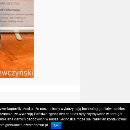
kopernik.czest.pl, że nasze strony wykorzystują technologię plików cookies
go oznacza, że wyrażają Państwo zgodę aby cookies były zapisywane w pamięci
Pani/Pana danych osobowych w naszej jednostce może się Pani/Pan kontaktować
.bfo@edukacja.czestochowa.pl
Ok