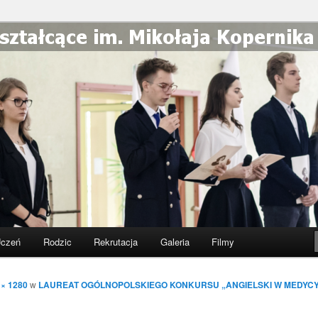
ólnokształcące im. Mikołaja
Częstochowie
czeń
Rodzic
Rekrutacja
Galeria
Filmy
 × 1280
w
LAUREAT OGÓLNOPOLSKIEGO KONKURSU „ANGIELSKI W MEDYCY