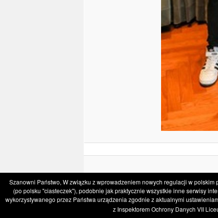
Szanowni Państwo, W związku z wprowadzeniem nowych regulacji w polskim pr
(po polsku "ciasteczek"), podobnie jak praktycznie wszystkie inne serwisy 
wykorzystywanego przez Państwa urządzenia zgodnie z aktualnymi ustawieniam
z Inspektorem Ochrony Danych VII Lic