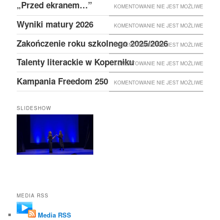
„Przed ekranem…”
KOMENTOWANIE NIE JEST MOŻLIWE
Wyniki matury 2026
KOMENTOWANIE NIE JEST MOŻLIWE
Zakończenie roku szkolnego 2025/2026
KOMENTOWANIE NIE JEST MOŻLIWE
Talenty literackie w Koperniku
KOMENTOWANIE NIE JEST MOŻLIWE
Kampania Freedom 250
KOMENTOWANIE NIE JEST MOŻLIWE
SLIDESHOW
MEDIA RSS
Media RSS