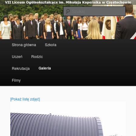
Szuka
VII Liceum Ogólnokształcące im.
Mikołaja Kopernika w
Menu główne
Strona główna
Szkoła
Przeskocz do tekstu
Przeskocz do widgetów
Częstochowie
Uczeń
Rodzic
Galeria
Rekrutacja
Filmy
[Pokaż listę zdjęć]