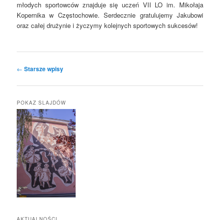
młodych sportowców znajduje się uczeń VII LO im. Mikołaja
Kopernika w Częstochowie. Serdecznie gratulujemy Jakubowi
oraz całej drużynie i życzymy kolejnych sportowych sukcesów!
Nawigacja po wpisach
←
Starsze wpisy
POKAZ SLAJDÓW
AKTUALNOŚCI