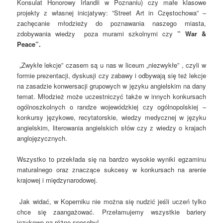
Konsulat Honorowy Irlandii w Poznaniu) czy małe klasowe
projekty z własnej inicjatywy: ”Street Art in Częstochowa” –
zachęcanie młodzieży do poznawania naszego miasta,
zdobywania wiedzy poza murami szkolnymi czy
” War &
Peace”.
„Zwykłe lekcje” czasem są u nas w liceum „niezwykłe” , czyli w
formie prezentacji, dyskusji czy zabawy i odbywają się też lekcje
na zasadzie konwersacji grupowych w języku angielskim na dany
temat. Młodzież może uczestniczyć także w innych konkursach
ogólnoszkolnych o randze wojewódzkiej czy ogólnopolskiej –
konkursy językowe, recytatorskie, wiedzy medycznej w języku
angielskim, literowania angielskich słów czy z wiedzy o krajach
anglojęzycznych.
Wszystko to przekłada się na bardzo wysokie wyniki egzaminu
maturalnego oraz znaczące sukcesy w konkursach na arenie
krajowej i międzynarodowej.
Jak widać, w Koperniku nie można się nudzić jeśli uczeń tylko
chce się zaangażować. Przełamujemy wszystkie bariery
językowe na różne sposoby!