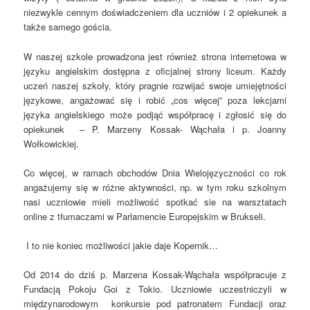
niezwykle cennym doświadczeniem dla uczniów i 2 opiekunek a
także samego gościa.
W naszej szkole prowadzona jest również strona internetowa w
języku angielskim dostępna z oficjalnej strony liceum. Każdy
uczeń naszej szkoły, który pragnie rozwijać swoje umiejętności
językowe, angażować się i robić „cos więcej” poza lekcjami
języka angielskiego może podjąć współpracę i zgłosić się do
opiekunek – P. Marzeny Kossak- Wąchała i p. Joanny
Wołkowickiej.
Co więcej, w ramach obchodów Dnia Wielojęzyczności co rok
angażujemy się w różne aktywności, np. w tym roku szkolnym
nasi uczniowie mieli możliwość spotkać sie na warsztatach
online z tłumaczami w Parlamencie Europejskim w Brukseli.
I to nie koniec możliwości jakie daje Kopernik…
Od 2014 do dziś p. Marzena Kossak-Wąchała współpracuje z
Fundacją Pokoju Goi z Tokio. Uczniowie uczestniczyli w
międzynarodowym konkursie pod patronatem Fundacji oraz