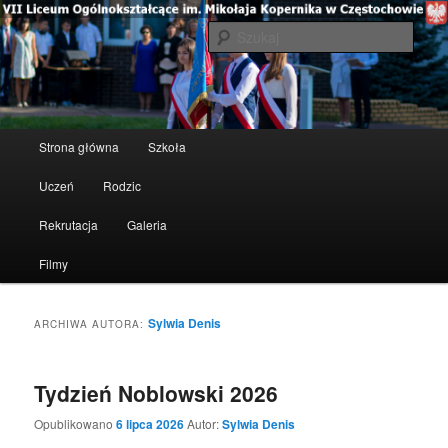
Szuka
VII Liceum Ogólnokształcące im.
Mikołaja Kopernika w
Menu główne
Strona główna
Szkoła
Przeskocz do tekstu
Przeskocz do widgetów
Częstochowie
Uczeń
Rodzic
Rekrutacja
Galeria
Filmy
Sylwia Denis
ARCHIWA AUTORA:
Tydzień Noblowski 2026
Opublikowano
6 lipca 2026
Autor:
Sylwia Denis