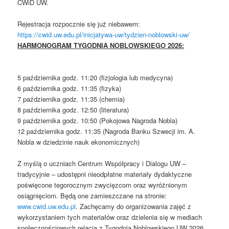
CWiD UW.
Rejestracja rozpocznie się już niebawem:
https://cwid.uw.edu.pl/inicjatywa-uw/tydzien-noblowski-uw/
HARMONOGRAM TYGODNIA NOBLOWSKIEGO 2026:
5 października godz. 11:20 (fizjologia lub medycyna)
6 października godz. 11:35 (fizyka)
7 października godz. 11:35 (chemia)
8 października godz. 12:50 (literatura)
9 października godz. 10:50 (Pokojowa Nagroda Nobla)
12 października godz. 11:35 (Nagroda Banku Szwecji im. A.
Nobla w dziedzinie nauk ekonomicznych)
Z myślą o uczniach Centrum Współpracy i Dialogu UW –
tradycyjnie – udostępni nieodpłatne materiały dydaktyczne
poświęcone tegorocznym zwycięzcom oraz wyróżnionym
osiągnięciom. Będą one zamieszczane na stronie:
www.cwid.uw.edu.pl
. Zachęcamy do organizowania zajęć z
wykorzystaniem tych materiałów oraz dzielenia się w mediach
społecznościowych relacją z Tygodnia Noblowskiego UW 2026,