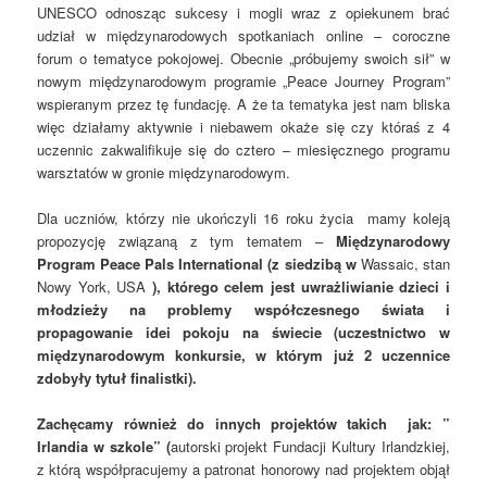
UNESCO odnosząc sukcesy i mogli wraz z opiekunem brać
udział w międzynarodowych spotkaniach online – coroczne
forum o tematyce pokojowej. Obecnie „próbujemy swoich sił” w
nowym międzynarodowym programie „Peace Journey Program”
wspieranym przez tę fundację. A że ta tematyka jest nam bliska
więc działamy aktywnie i niebawem okaże się czy któraś z 4
uczennic zakwalifikuje się do cztero – miesięcznego programu
warsztatów w gronie międzynarodowym.
Dla uczniów, którzy nie ukończyli 16 roku życia mamy koleją
propozycję związaną z tym tematem –
Międzynarodowy
Program Peace Pals International (z siedzibą w
Wassaic, stan
Nowy York,
USA
)
, którego celem jest uwrażliwianie dzieci i
młodzieży na problemy współczesnego świata i
propagowanie idei pokoju na świecie (uczestnictwo w
międzynarodowym konkursie, w którym już 2 uczennice
zdobyły tytuł finalistki).
Zachęcamy również do innych projektów takich jak: ”
Irlandia w szkole” (
autorski projekt Fundacji Kultury Irlandzkiej,
z którą współpracujemy a patronat honorowy nad projektem objął