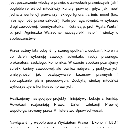
jest poszerzenie wiedzy o prawie, o zawodach prawniczych jak i
pogłębienie wśród młodzieży kultury prawnej, gdyż jak mówi
jedna z sentencji prawa rzymskiego Ignorantia iuris nocet (łac.
nieznajomość prawa szkodzi). Koło pomaga również w wyborze
drogi zawodowej. Koordynatorkami Koła są p. prof. Agata Warta i
p. prof. Agnieszka Warzecha- nauczycielki historii i wiedzy o
społeczeństwie.
Przez cztery lata odbyliśmy szereg spotkań z osobami, które na
co dzień wykonują zawody: adwokata, radcy prawnego,
prokuratora, sędziego, komornika. W czasie spotkań poznajemy
ścieżki kariery zawodowej, ale również nabywamy praktycznych
umiejętności jak rozwiązywanie kazusów prawnych i
sporządzanie pism procesowych. Zdobytą wiedzę młodzież
wykorzystuje w konkursach prawnych.
Realizujemy następujące projekty i inicjatywy: Lekcje z Temidą,
Adwokaci rozjaśniają Prawo, Dzień Edukacji Prawnej
współorganizowany przez Ministerstwo Sprawiedliwości.
Nawiązaliśmy współpracę z Wydziałem Prawa i Ekonomii UJD i