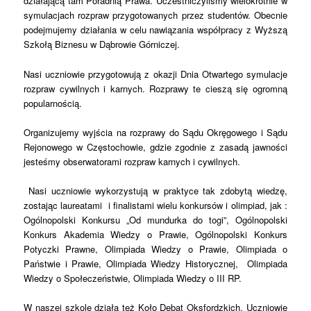
działającą tam Poradnią Prawa. Uczestniczyliśmy wielokrotnie w
symulacjach rozpraw przygotowanych przez studentów. Obecnie
podejmujemy działania w celu nawiązania współpracy z Wyższą
Szkołą Biznesu w Dąbrowie Górniczej.
Nasi uczniowie przygotowują z okazji Dnia Otwartego symulacje
rozpraw cywilnych i karnych. Rozprawy te cieszą się ogromną
popularnością.
Organizujemy wyjścia na rozprawy do Sądu Okręgowego i Sądu
Rejonowego w Częstochowie, gdzie zgodnie z zasadą jawności
jesteśmy obserwatorami rozpraw karnych i cywilnych.
Nasi uczniowie wykorzystują w praktyce tak zdobytą wiedzę,
zostając laureatami i finalistami wielu konkursów i olimpiad, jak :
Ogólnopolski Konkursu „Od mundurka do togi”, Ogólnopolski
Konkurs Akademia Wiedzy o Prawie, Ogólnopolski Konkurs
Potyczki Prawne, Olimpiada Wiedzy o Prawie, Olimpiada o
Państwie i Prawie, Olimpiada Wiedzy Historycznej, Olimpiada
Wiedzy o Społeczeństwie, Olimpiada Wiedzy o III RP.
W naszej szkole działa też Koło Debat Oksfordzkich. Uczniowie