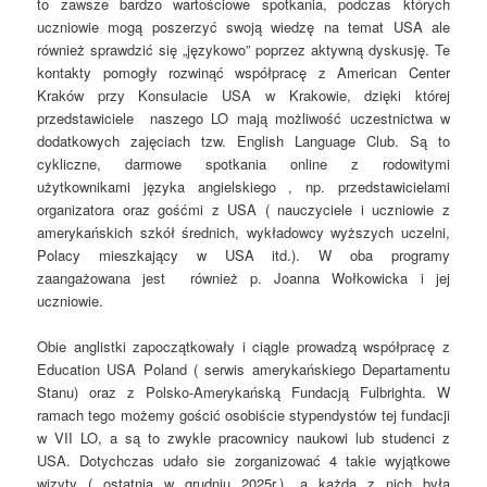
to zawsze bardzo wartościowe spotkania, podczas których
uczniowie mogą poszerzyć swoją wiedzę na temat USA ale
również sprawdzić się „językowo” poprzez aktywną dyskusję. Te
kontakty pomogły rozwinąć współpracę z American Center
Kraków przy Konsulacie USA w Krakowie, dzięki której
przedstawiciele naszego LO mają możliwość uczestnictwa w
dodatkowych zajęciach tzw. English Language Club. Są to
cykliczne, darmowe spotkania online z rodowitymi
użytkownikami języka angielskiego , np. przedstawicielami
organizatora oraz gośćmi z USA ( nauczyciele i uczniowie z
amerykańskich szkół średnich, wykładowcy wyższych uczelni,
Polacy mieszkający w USA itd.). W oba programy
zaangażowana jest również p. Joanna Wołkowicka i jej
uczniowie.
Obie anglistki zapoczątkowały i ciągle prowadzą współpracę z
Education USA Poland ( serwis amerykańskiego Departamentu
Stanu) oraz z Polsko-Amerykańską Fundacją Fulbrighta. W
ramach tego możemy gościć osobiście stypendystów tej fundacji
w VII LO, a są to zwykle pracownicy naukowi lub studenci z
USA. Dotychczas udało sie zorganizować 4 takie wyjątkowe
wizyty ( ostatnia w grudniu 2025r.), a każda z nich była