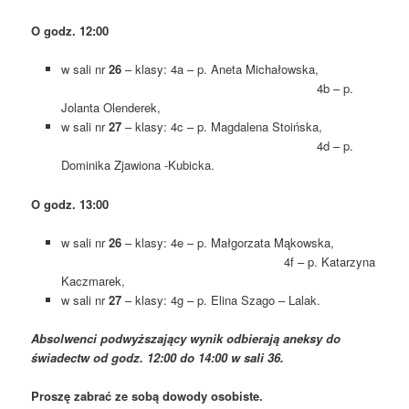
O godz. 12:00
w sali nr
26
– klasy: 4a – p. Aneta Michałowska,
4b – p.
Jolanta Olenderek,
w sali nr
27
– klasy: 4c – p. Magdalena Stoińska,
4d – p.
Dominika Zjawiona -Kubicka.
O godz. 13:00
w sali nr
26
– klasy: 4e – p. Małgorzata Mąkowska,
4f – p. Katarzyna
Kaczmarek,
w sali nr
27
– klasy: 4g – p. Elina Szago – Lalak.
Absolwenci podwyższający wynik odbierają aneksy do
świadectw od godz. 12:00 do 14:00 w sali 36.
Proszę zabrać ze sobą dowody osobiste.