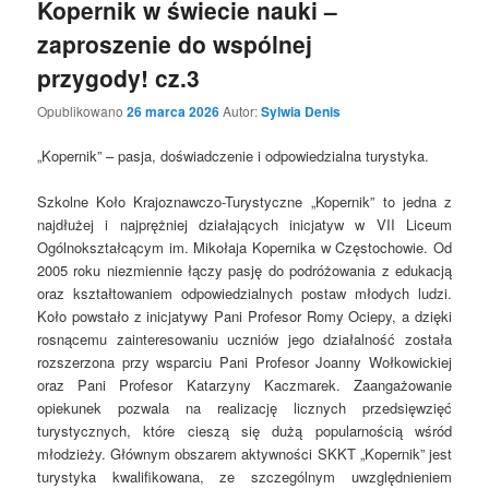
Kopernik w świecie nauki –
zaproszenie do wspólnej
przygody! cz.3
Opublikowano
26 marca 2026
Autor:
Sylwia Denis
„Kopernik” – pasja, doświadczenie i odpowiedzialna turystyka.
Szkolne Koło Krajoznawczo-Turystyczne „Kopernik” to jedna z
najdłużej i najprężniej działających inicjatyw w VII Liceum
Ogólnokształcącym im. Mikołaja Kopernika w Częstochowie. Od
2005 roku niezmiennie łączy pasję do podróżowania z edukacją
oraz kształtowaniem odpowiedzialnych postaw młodych ludzi.
Koło powstało z inicjatywy Pani Profesor Romy Ociepy, a dzięki
rosnącemu zainteresowaniu uczniów jego działalność została
rozszerzona przy wsparciu Pani Profesor Joanny Wołkowickiej
oraz Pani Profesor Katarzyny Kaczmarek. Zaangażowanie
opiekunek pozwala na realizację licznych przedsięwzięć
turystycznych, które cieszą się dużą popularnością wśród
młodzieży. Głównym obszarem aktywności SKKT „Kopernik” jest
turystyka kwalifikowana, ze szczególnym uwzględnieniem