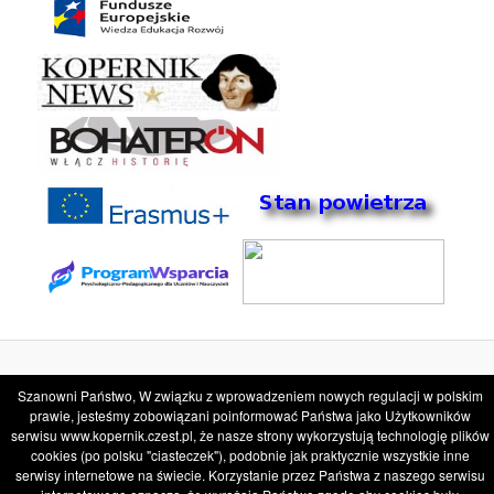
VII Liceum Ogólnokształcące im. Mikolaja Kopernika w Częstochowie
Szanowni Państwo, W związku z wprowadzeniem nowych regulacji w polskim
www.kopernik.czest.pl
prawie, jesteśmy zobowiązani poinformować Państwa jako Użytkowników
serwisu www.kopernik.czest.pl, że nasze strony wykorzystują technologię plików
cookies (po polsku "ciasteczek"), podobnie jak praktycznie wszystkie inne
serwisy internetowe na świecie. Korzystanie przez Państwa z naszego serwisu